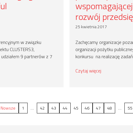
ul
wspomagającej 
rozwój przedsię
25 kwietnia 2017
erencyjnym w związku
Zachęcamy organizacje pozar
jektu CLUSTERS3,
organizacji pożytku publicz
udziałem 9 partnerów z 7
konkursu na realizację zadań
Czytaj więcej
Nowsze
1
…
42
43
44
45
46
47
48
…
55