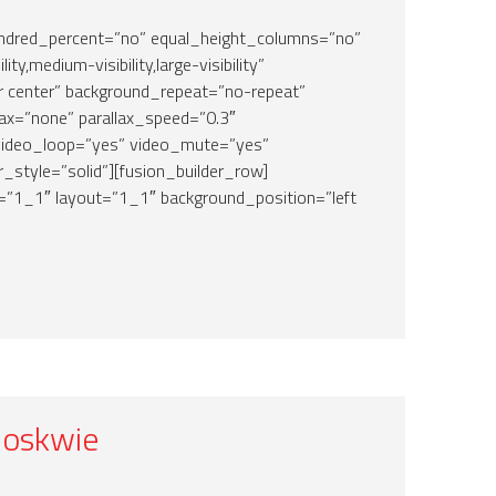
hundred_percent=”no” equal_height_columns=”no”
ty,medium-visibility,large-visibility”
r center” background_repeat=”no-repeat”
ax=”none” parallax_speed=”0.3″
video_loop=”yes” video_mute=”yes”
_style=”solid”][fusion_builder_row]
=”1_1″ layout=”1_1″ background_position=”left
Moskwie