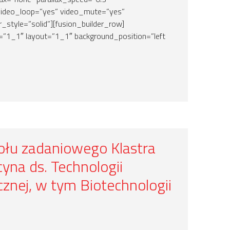
video_loop=”yes” video_mute=”yes”
_style=”solid”][fusion_builder_row]
=”1_1″ layout=”1_1″ background_position=”left
ołu zadaniowego Klastra
yna ds. Technologii
cznej, w tym Biotechnologii