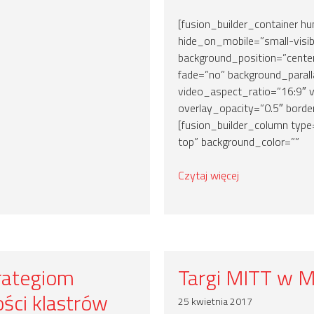
[fusion_builder_container 
hide_on_mobile=”small-visibili
background_position=”cente
fade=”no” background_parall
video_aspect_ratio=”16:9″ 
overlay_opacity=”0.5″ border
[fusion_builder_column type
top” background_color=””
Czytaj więcej
rategiom
Targi MITT w 
ści klastrów
25 kwietnia 2017