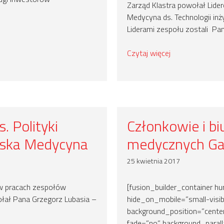
Zarząd Klastra powołał Lide
Medycyna ds. Technologii inż
Liderami zespołu zostali Pan
Czytaj więcej
. Polityki
Członkowie i bi
elska Medycyna
medycznych G
25 kwietnia 2017
w pracach zespołów
[fusion_builder_container 
ołał Pana Grzegorz Lubasia –
hide_on_mobile=”small-visibili
background_position=”cente
fade=”no” background_parall