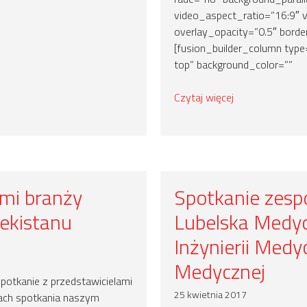
video_aspect_ratio=”16:9″ 
overlay_opacity=”0.5″ border
[fusion_builder_column type
top” background_color=””
Czytaj więcej
ami branży
Spotkanie zesp
bekistanu
Lubelska Medyc
Inżynierii Medy
Medycznej
potkanie z przedstawicielami
25 kwietnia 2017
mach spotkania naszym