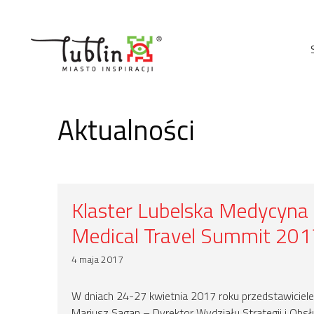
Przejdź
do
treści
Aktualności
Klaster Lubelska Medycyna 
Medical Travel Summit 201
4 maja 2017
W dniach 24-27 kwietnia 2017 roku przedstawiciele
Mariusz Sagan – Dyrektor Wydziału Strategii i Obs