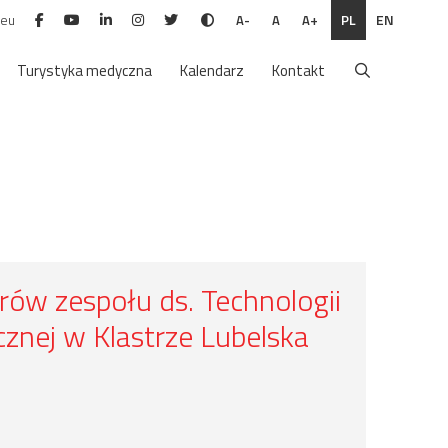
.eu
PL
EN
A-
A
A+
Turystyka medyczna
Kalendarz
Kontakt
rów zespołu ds. Technologii
cznej w Klastrze Lubelska