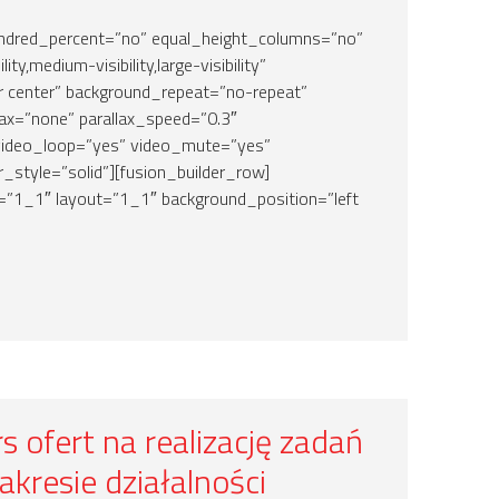
hundred_percent=”no” equal_height_columns=”no”
ty,medium-visibility,large-visibility”
r center” background_repeat=”no-repeat”
ax=”none” parallax_speed=”0.3″
video_loop=”yes” video_mute=”yes”
_style=”solid”][fusion_builder_row]
=”1_1″ layout=”1_1″ background_position=”left
 ofert na realizację zadań
akresie działalności