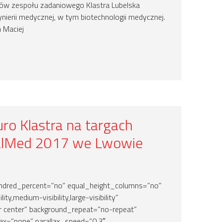
rów zespołu zadaniowego Klastra Lubelska
ynierii medycznej, w tym biotechnologii medycznej.
 Maciej
uro Klastra na targach
alMed 2017 we Lwowie
hundred_percent=”no” equal_height_columns=”no”
ty,medium-visibility,large-visibility”
r center” background_repeat=”no-repeat”
ax=”none” parallax_speed=”0.3″