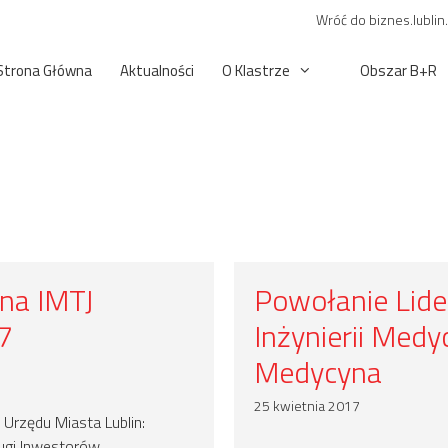
Wróć do biznes.lublin
Strona Główna
Aktualności
O Klastrze
Obszar B+R
na IMTJ
Powołanie Lide
7
Inżynierii Medy
Medycyna
25 kwietnia 2017
 Urzędu Miasta Lublin:
ługi Inwestorów