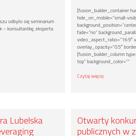
[fusion_builder_container 
hide_on_mobile=”small-visibili
uszu odbyło się seminarium
background_position=”cente
 – konsultantkę, eksperta
fade=”no” background_parall
video_aspect_ratio=”16:9″ 
overlay_opacity=”0.5″ border
[fusion_builder_column type
top” background_color=””
Czytaj więcej
tra Lubelska
Otwarty konkurs
everaging
publicznych w z