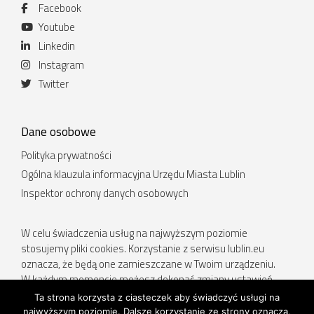
Facebook
Youtube
Linkedin
Instagram
Twitter
Dane osobowe
Polityka prywatności
Ogólna klauzula informacyjna Urzędu Miasta Lublin
Inspektor ochrony danych osobowych
W celu świadczenia usług na najwyższym poziomie
stosujemy pliki cookies. Korzystanie z serwisu lublin.eu
oznacza, że będą one zamieszczane w Twoim urządzeniu.
W każdym momencie możesz dokonać zmiany ustawień
Twojej przeglądarki. Więcej informacji w Polityce prywatności.
Ta strona korzysta z ciasteczek aby świadczyć usługi na
najwyższym poziomie. Dalsze korzystanie ze strony oznacza,