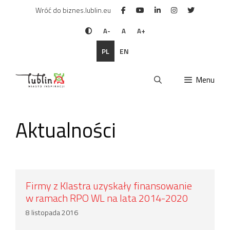
Przejdź
Wróć do biznes.lublin.eu
do
treści
A-
A
A+
PL
EN
Menu
Aktualności
Firmy z Klastra uzyskały finansowanie
w ramach RPO WL na lata 2014-2020
8 listopada 2016