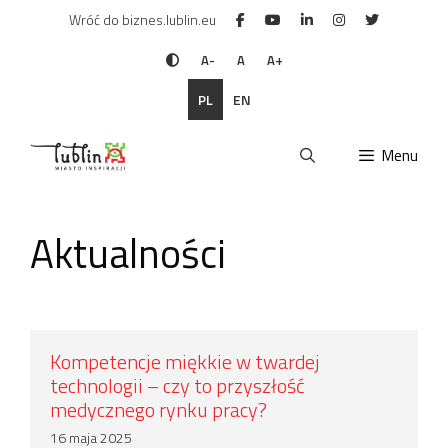
Przejdź
Wróć do biznes.lublin.eu
do
treści
A-
A
A+
PL
EN
Menu
Aktualności
Kompetencje miękkie w twardej
technologii – czy to przyszłość
medycznego rynku pracy?
16 maja 2025