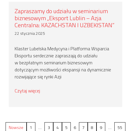
Zapraszamy do udziału w seminarium
biznesowym „Eksport Lublin – Azja
Centralna: KAZACHSTAN I UZBEKISTAN”
22 stycznia 2025
Klaster Lubelska Medycyna i Platforma Wsparcia
Eksportu serdecznie zapraszają do udziału
w bezpłatnym seminarium biznesowym
dotyczącym możliwości ekspansji na dynamicznie
rozwijające się rynki Azji
Czytaj więcej
Nowsze
1
…
3
4
5
6
7
8
9
…
55