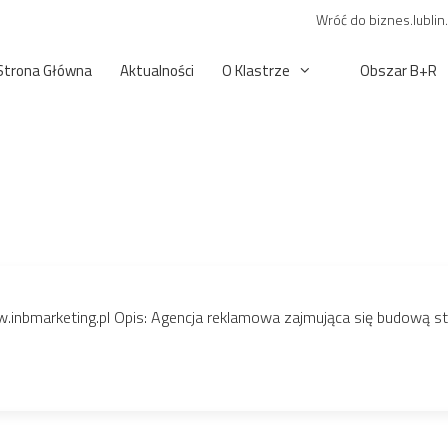
Wróć do biznes.lublin
Strona Główna
Aktualności
O Klastrze
Obszar B+R
.inbmarketing.pl Opis: Agencja reklamowa zajmująca się budową s