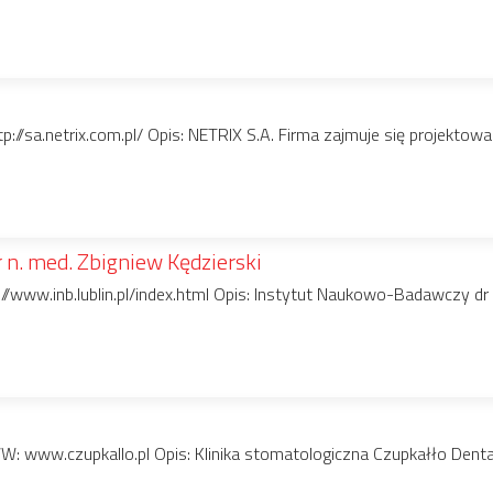
p://sa.netrix.com.pl/ Opis: NETRIX S.A. Firma zajmuje się projekt
n. med. Zbigniew Kędzierski
/www.inb.lublin.pl/index.html Opis: Instytut Naukowo-Badawczy dr 
W: www.czupkallo.pl Opis: Klinika stomatologiczna Czupkałło Dent