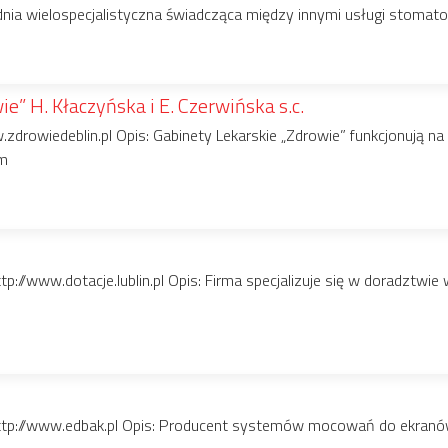
odnia wielospecjalistyczna świadcząca między innymi usługi stomatol
e” H. Kłaczyńska i E. Czerwińska s.c.
zdrowiedeblin.pl Opis: Gabinety Lekarskie „Zdrowie” funkcjonują n
ym
tp://www.dotacje.lublin.pl Opis: Firma specjalizuje się w doradztwi
tp://www.edbak.pl Opis: Producent systemów mocowań do ekranów