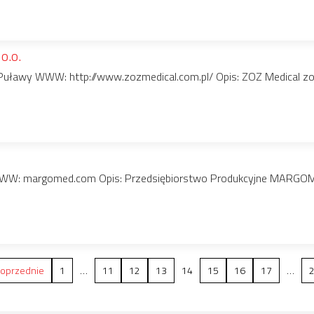
o.o.
 Puławy WWW: http://www.zozmedical.com.pl/ Opis: ZOZ Medical zos
 WWW: margomed.com Opis: Przedsiębiorstwo Produkcyjne MARGOME
oprzednie
1
…
11
12
13
14
15
16
17
…