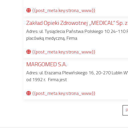
{{post_meta key:strona_www}}
Zakład Opieki Zdrowotnej „MEDICAL” Sp. z 
Adres: ul. Tysiąclecia Państwa Polskiego 10 24-110
placówką medyczną. Firma
{{post_meta key:strona_www}}
MARGOMED S.A.
Adres: ul. Erazama Plewińskiego 16, 20-270 Lublin
od 1992 r. Firma jest
{{post_meta key:strona_www}}
P