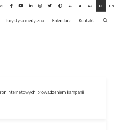
.eu
PL
EN
A-
A
A+
Turystyka medyczna
Kalendarz
Kontakt
tron internetowych, prowadzeniem kampanii