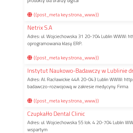
produkty dla branży digital
{{post_meta key:strona_www}}
Netrix S.A
Adres: ul. Wojciechowska 31 20-704 Lublin WWW: htt
oprogramowania klasy ERP.
{{post_meta key:strona_www}}
Instytut Naukowo-Badawczy w Lublinie dr 
Adres: Al. Racławickie 44A 20-043 Lublin WWW: http:/
badawczo-rozwojową w zakresie medycyny. Firma
{{post_meta key:strona_www}}
Czupkałło Dental Clinic
Adres: ul. Wojciechowska 55 lok. 4 20-704 Lublin WW
wspartym