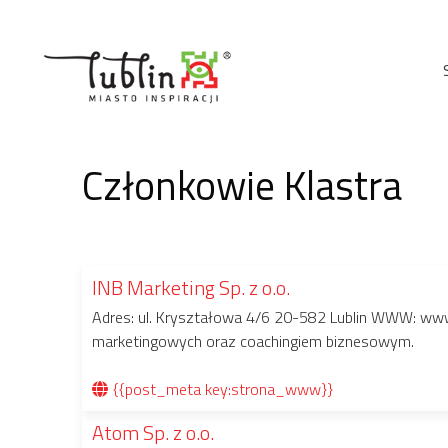
Przejdź
do
treści
Członkowie Klastra
INB Marketing Sp. z o.o.
Adres: ul. Kryształowa 4/6 20-582 Lublin WWW: www
marketingowych oraz coachingiem biznesowym.
{{post_meta key:strona_www}}
Atom Sp. z o.o.