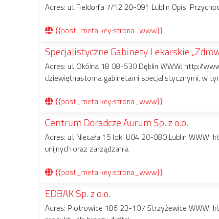
Adres: ul. Fieldorfa 7/12 20-091 Lublin Opis: Przych
{{post_meta key:strona_www}}
Specjalistyczne Gabinety Lekarskie „Zdrowi
Adres: ul. Okólna 18 08-530 Dęblin WWW: http://www.
dziewiętnastoma gabinetami specjalistycznymi, w t
{{post_meta key:strona_www}}
Centrum Doradcze Aurum Sp. z o.o.
Adres: ul. Niecała 15 lok. U04 20-080 Lublin WWW: ht
unijnych oraz zarządzania
{{post_meta key:strona_www}}
EDBAK Sp. z o.o.
Adres: Piotrowice 186 23-107 Strzyżewice WWW: ht