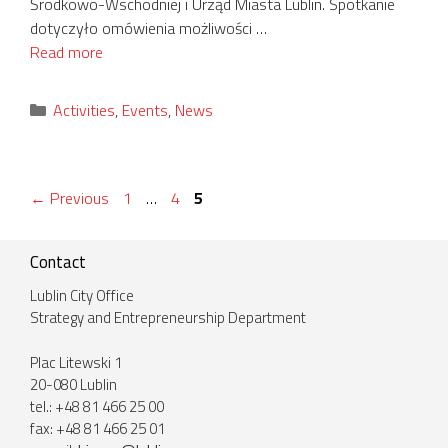
Środkowo-Wschodniej i Urząd Miasta Lublin. Spotkanie
dotyczyło omówienia możliwości …
Read more
Categories
Activities
,
Events
,
News
Page
Page
Page
←
Previous
1
…
4
5
Contact
Lublin City Office
Strategy and Entrepreneurship Department
Plac Litewski 1
20-080 Lublin
tel.: +48 81 466 25 00
fax: +48 81 466 25 01