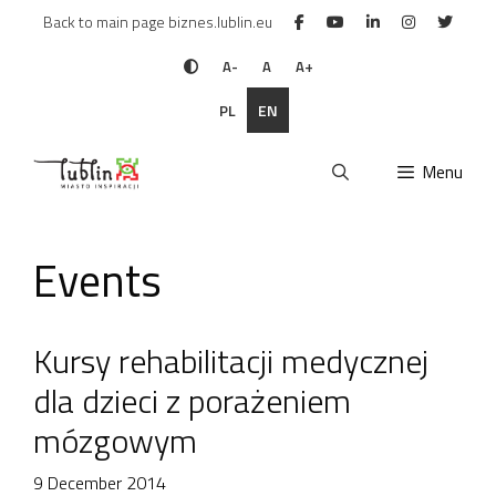
Skip
Back to main page biznes.lublin.eu
to
content
A-
A
A+
PL
EN
Menu
Events
Kursy rehabilitacji medycznej
dla dzieci z porażeniem
mózgowym
9 December 2014