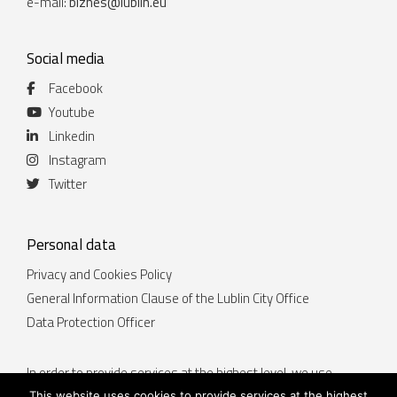
e-mail:
biznes@lublin.eu
Social media
Facebook
Youtube
Linkedin
Instagram
Twitter
Personal data
Privacy and Cookies Policy
General Information Clause of the Lublin City Office
Data Protection Officer
In order to provide services at the highest level, we use
cookies. Using the website lublin.eu means that they will be
This website uses cookies to provide services at the highest