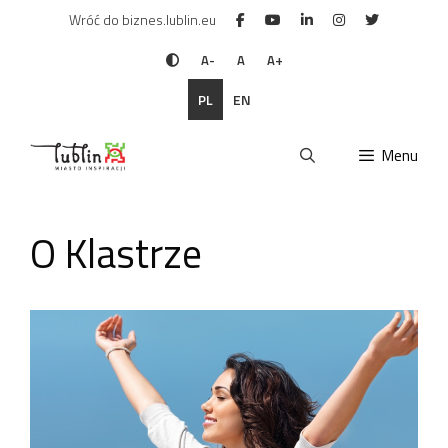
Przejdź
Wróć do biznes.lublin.eu
do
treści
A-
A
A+
PL
EN
Menu
O Klastrze