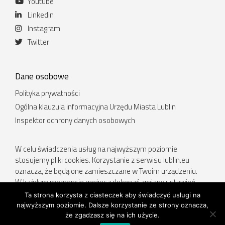
Youtube
Linkedin
Instagram
Twitter
Dane osobowe
Polityka prywatności
Ogólna klauzula informacyjna Urzędu Miasta Lublin
Inspektor ochrony danych osobowych
W celu świadczenia usług na najwyższym poziomie
stosujemy pliki cookies. Korzystanie z serwisu lublin.eu
oznacza, że będą one zamieszczane w Twoim urządzeniu.
W każdym momencie możesz dokonać zmiany ustawień
Twojej przeglądarki. Więcej informacji w Polityce prywatności.
Ta strona korzysta z ciasteczek aby świadczyć usługi na
najwyższym poziomie. Dalsze korzystanie ze strony oznacza,
Deklaracja dostępności
.
że zgadzasz się na ich użycie.