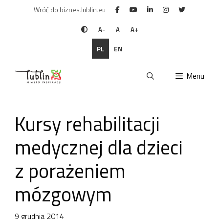
Przejdź
Wróć do biznes.lublin.eu
do
treści
A-
A
A+
PL
EN
Menu
Kursy rehabilitacji
medycznej dla dzieci
z porażeniem
mózgowym
9 grudnia 2014