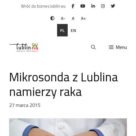
Przejdź
Wróć do biznes.lublin.eu
do
treści
A-
A
A+
PL
EN
Menu
Mikrosonda z Lublina
namierzy raka
27 marca 2015