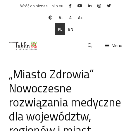
Przejdź
Wróć do biznes.lublin.eu
do
treści
A-
A
A+
PL
EN
Menu
„Miasto Zdrowia”
Nowoczesne
rozwiązania medyczne
dla województw,
regionów i miast.