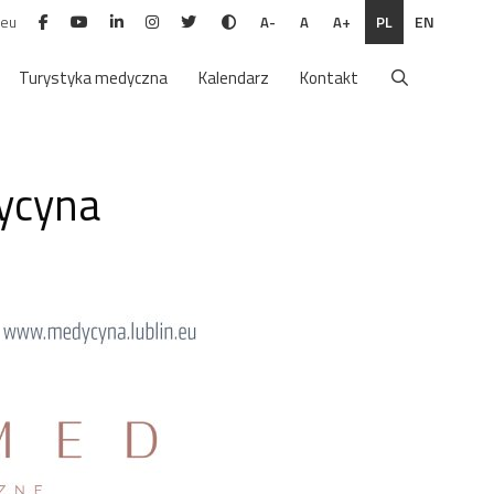
.eu
PL
EN
A-
A
A+
Turystyka medyczna
Kalendarz
Kontakt
ycyna