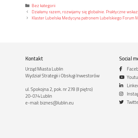
Kategorie
Bez kategorii
Działamy razem, rozwijamy się globalnie. Praktyczne wskaz
Klaster Lubelska Medycyna patronem Lubelskiego Forum
Kontakt
Social m
Urząd Miasta Lublin
Face
Wydział Strategii i Obsługi Inwestorów
Yout
Linke
ul. Spokojna 2, pok. nr 278 (II piętro)
Inst
20-074 Lublin
Twitt
e-mail:
biznes@lublin.eu