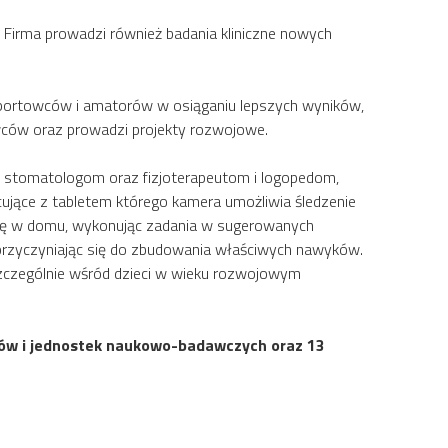
 Firma prowadzi również badania kliniczne nowych
h sportowców i amatorów w osiąganiu lepszych wyników,
wców oraz prowadzi projekty rozwojowe.
om stomatologom oraz fizjoterapeutom i logopedom,
ujące z tabletem którego kamera umożliwia śledzenie
pię w domu, wykonując zadania w sugerowanych
 przyczyniając się do zbudowania właściwych nawyków.
zczególnie wśród dzieci w wieku rozwojowym
etów i jednostek naukowo-badawczych oraz 13