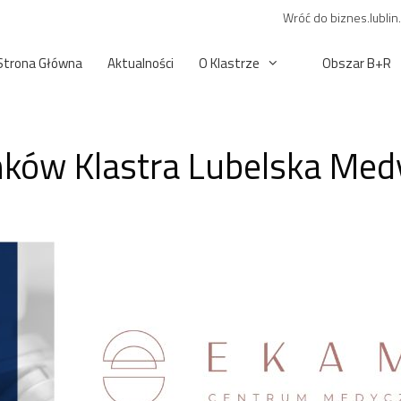
Wróć do biznes.lublin
Strona Główna
Aktualności
O Klastrze
Obszar B+R
ków Klastra Lubelska Med