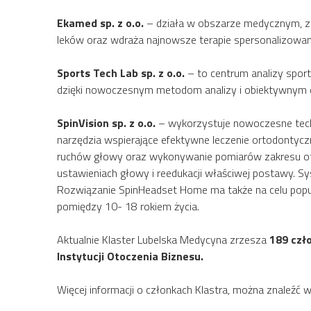
Ekamed sp. z o.o.
– działa w obszarze medycznym, ze 
leków oraz wdraża najnowsze terapie spersonalizowan
Sports Tech Lab sp. z o.o.
– to centrum analizy spor
dzięki nowoczesnym metodom analizy i obiektywnym da
SpinVision sp. z o.o.
– wykorzystuje nowoczesne techn
narzędzia wspierające efektywne leczenie ortodontycz
ruchów głowy oraz wykonywanie pomiarów zakresu otw
ustawieniach głowy i reedukacji właściwej postawy. S
Rozwiązanie SpinHeadset Home ma także na celu popu
pomiędzy 10- 18 rokiem życia.
Aktualnie Klaster Lubelska Medycyna zrzesza
189 czł
Instytucji Otoczenia Biznesu.
Więcej informacji o członkach Klastra, można znaleźć 