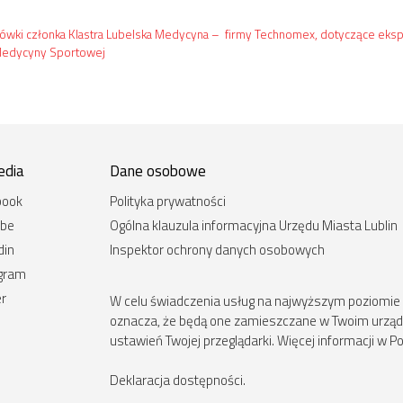
ówki członka Klastra Lubelska Medycyna – firmy Technomex, dotyczące ekspans
 Medycyny Sportowej
edia
Dane osobowe
book
Polityka prywatności
ube
Ogólna klauzula informacyjna Urzędu Miasta Lublin
din
Inspektor ochrony danych osobowych
agram
er
W celu świadczenia usług na najwyższym poziomie st
oznacza, że będą one zamieszczane w Twoim urz
ustawień Twojej przeglądarki. Więcej informacji w Po
Deklaracja dostępności
.