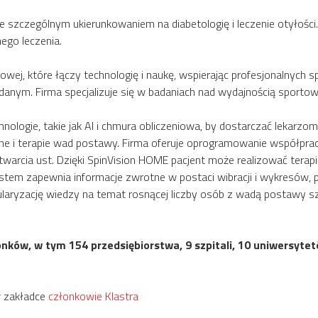
szczególnym ukierunkowaniem na diabetologię i leczenie otyłości.
ego leczenia.
towej, które łączy technologię i naukę, wspierając profesjonalnyc
nym. Firma specjalizuje się w badaniach nad wydajnością sporto
ologie, takie jak AI i chmura obliczeniowa, by dostarczać lekarz
ne i terapie wad postawy. Firma oferuje oprogramowanie współprac
arcia ust. Dzięki SpinVision HOME pacjent może realizować tera
ystem zapewnia informacje zwrotne w postaci wibracji i wykresów,
laryzację wiedzy na temat rosnącej liczby osób z wadą postawy s
onków, w tym 154 przedsiębiorstwa, 9 szpitali, 10 uniwersyt
w zakładce
członkowie Klastra