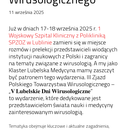
11 września 2025
Już w dniach 17-18 września 2025 r.
1
Wojskowy Szpital Kliniczny z Polikliniką
SPZOZ w Lublinie
zamieni się w miejsce
rozmów i prelekcji przedstawicieli wiodących
instytucji naukowych z Polski i zagranicy
na tematy związane z wirusologią. A my jako
Klaster Lubelska Medycyna mamy zaszczyt
być patronem tego wydarzenia. III Zjazd
Polskiego Towarzystwa Wirusologicznego –
„𝐕 𝐋𝐮𝐛𝐞𝐥𝐬𝐤𝐢𝐞 𝐃𝐧𝐢 𝐖𝐢𝐫𝐮𝐬𝐨𝐥𝐨𝐠𝐢𝐜𝐳𝐧𝐞”
to wydarzenie, które dedykowane jest
przedstawicielom świata nauki i medycyny
zainteresowanym wirusologią.
Tematyka obejmuje kluczowe i aktualne zagadnienia,