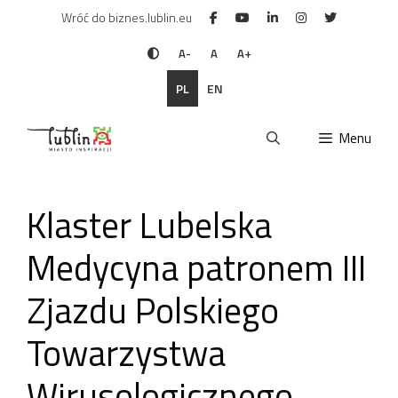
Przejdź
Wróć do biznes.lublin.eu
do
treści
A-
A
A+
PL
EN
Menu
Klaster Lubelska
Medycyna patronem III
Zjazdu Polskiego
Towarzystwa
Wirusologicznego