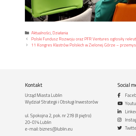
Kategorie
Aktualności
,
Działania
Polski Fundusz Rozwoju oraz PFR Ventures ogłosiły rekrut
11 Kongres Klastrów Polskich w Zielonej Górze – przemysł
Kontakt
Social m
Urząd Miasta Lublin
Face
Wydział Strategii i Obsługi Inwestorów
Yout
Linke
ul. Spokojna 2, pok. nr 278 (II piętro)
Inst
20-074 Lublin
Twitt
e-mail:
biznes@lublin.eu