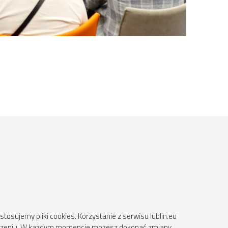
osujemy pliki cookies. Korzystanie z serwisu lublin.eu
ądzeniu. W każdym momencie możesz dokonać zmiany