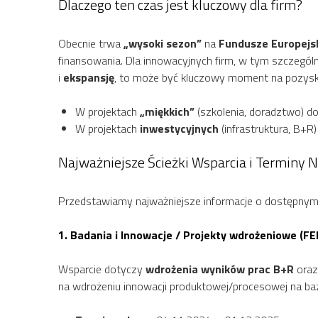
Dlaczego ten czas jest kluczowy dla firm?
Obecnie trwa
„wysoki sezon”
na
Fundusze Europejs
finansowania. Dla innowacyjnych firm, w tym szczególn
i
ekspansję
, to może być kluczowy moment na pozys
W projektach
„miękkich”
(szkolenia, doradztwo) 
W projektach
inwestycyjnych
(infrastruktura, B+R
Najważniejsze Ścieżki Wsparcia i Terminy 
Przedstawiamy najważniejsze informacje o dostępny
1. Badania i Innowacje / Projekty wdrożeniowe (FE
Wsparcie dotyczy
wdrożenia wyników prac B+R
ora
na wdrożeniu innowacji produktowej/procesowej na ba