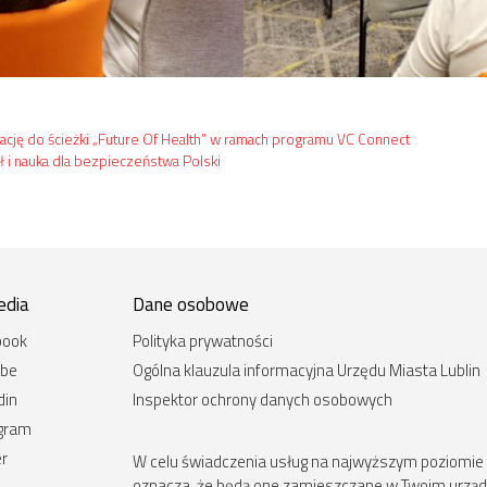
ację do ścieżki „Future Of Health” w ramach programu VC Connect
 i nauka dla bezpieczeństwa Polski
edia
Dane osobowe
book
Polityka prywatności
ube
Ogólna klauzula informacyjna Urzędu Miasta Lublin
din
Inspektor ochrony danych osobowych
agram
er
W celu świadczenia usług na najwyższym poziomie st
oznacza, że będą one zamieszczane w Twoim urz