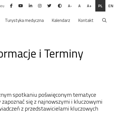
.eu
PL
EN
A-
A
A+
Turystyka medyczna
Kalendarz
Kontakt
rmacje i Terminy
ważnym spotkaniu poświęconym tematyce
by zapoznać się z najnowszymi i kluczowymi
adczeń z przedstawicielami kluczowych