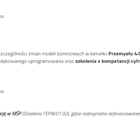
wa.
 szczególności zmian modeli biznesowych w kierunku
Przemysłu 4.
 dedykowanego oprogramowania oraz
szkolenia z kompetencji cyf
wa.
ację w MŚP
(Działanie FEPW.01.02), gdzie maksymalne dofinansowanie