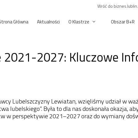
Wróć do biznes.lublin
Strona Główna
Aktualności
O Klastrze
Obszar B+R
 2021-2027: Kluczowe Info
dawcy Lubelszczyzny Lewiatan, wzięliśmy udział w 
wa lubelskiego”. Była to dla nas doskonała okazja, a
tw
w perspektywie 2021–2027 oraz do wymiany doświ