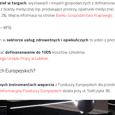
ział w targach
, wystawach i misjach gospodarczych z dofinanso
z branży medycznej (np. produkujące protezy, opatrunki medyczne)
%). Więcej informacji na stronie
Banku Gospodarstwa Krajowego
.
 – KFS)
ch w
sektorze usług zdrowotnych i opiekuńczych
to jeden z pri
kać
dofinansowanie do 100%
kosztów szkolenia.
iego Urzędu Pracy w Lublinie
.
ch Europejskich?
nnych instrumentach wsparcia
z Funduszy Europejskich dla prze
Informacyjny Funduszy Europejskich
działa przy ul. Stefczyka 3B.