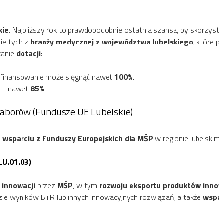
kie
. Najbliższy rok to prawdopodobnie ostatnia szansa, by skorzy
ie tych z
branży medycznej z województwa lubelskiego
, które 
kanie
dotacji
:
dofinansowanie może sięgnąć nawet
100%
.
) – nawet
85%
.
Naborów (Fundusze UE Lubelskie)
m
wsparciu z Funduszy Europejskich dla MŚP
w regionie lubelski
LU.01.03)
z
innowacji
przez
MŚP
, w tym
rozwoju eksportu produktów inno
zie wyników B+R lub innych innowacyjnych rozwiązań, a także
wspa