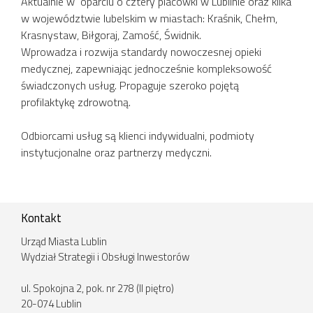
Aktualnie w oparciu o cztery placówki w Lublinie oraz kilka
w województwie lubelskim w miastach: Kraśnik, Chełm,
Krasnystaw, Biłgoraj, Zamość, Świdnik.
Wprowadza i rozwija standardy nowoczesnej opieki
medycznej, zapewniając jednocześnie kompleksowość
świadczonych usług. Propaguje szeroko pojętą
profilaktykę zdrowotną.
Odbiorcami usług są klienci indywidualni, podmioty
instytucjonalne oraz partnerzy medyczni.
Kontakt
Urząd Miasta Lublin
Wydział Strategii i Obsługi Inwestorów
ul. Spokojna 2, pok. nr 278 (II piętro)
20-074 Lublin