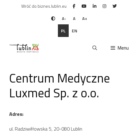
Przejdź
Wróć do biznes.lublin.eu
do
treści
A-
A
A+
PL
EN
Menu
Centrum Medyczne
Luxmed Sp. z o.o.
Adres:
ul. Radziwiłłowska 5, 20-080 Lublin