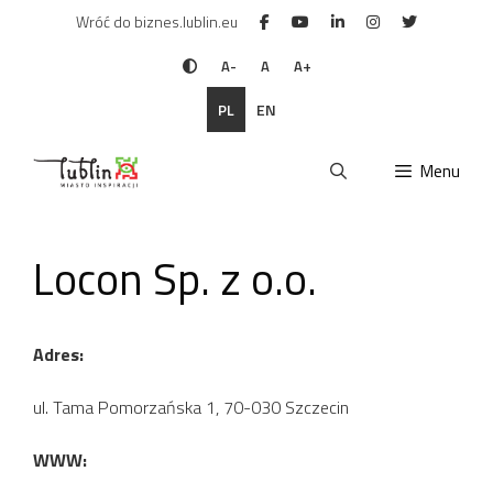
Przejdź
Wróć do biznes.lublin.eu
do
treści
A-
A
A+
PL
EN
Menu
Locon Sp. z o.o.
Adres:
ul. Tama Pomorzańska 1, 70-030 Szczecin
WWW: