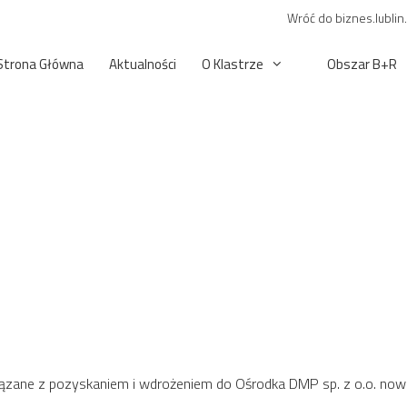
Wróć do biznes.lublin
Strona Główna
Aktualności
O Klastrze
Obszar B+R
wiązane z pozyskaniem i wdrożeniem do Ośrodka DMP sp. z o.o. nowo