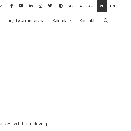
.eu
PL
EN
A-
A
A+
Turystyka medyczna
Kalendarz
Kontakt
czesnych technologii np.: