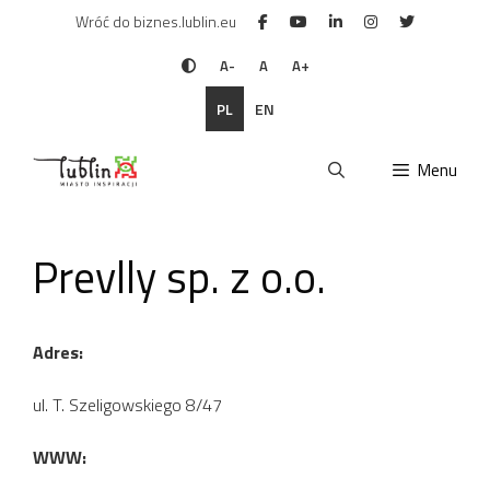
Przejdź
Wróć do biznes.lublin.eu
do
treści
A-
A
A+
PL
EN
Menu
Prevlly sp. z o.o.
Adres:
ul. T. Szeligowskiego 8/47
WWW: