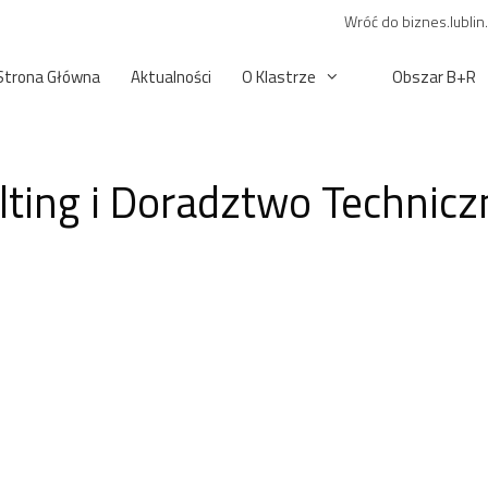
Wróć do biznes.lublin
Strona Główna
Aktualności
O Klastrze
Obszar B+R
ting i Doradztwo Technicz