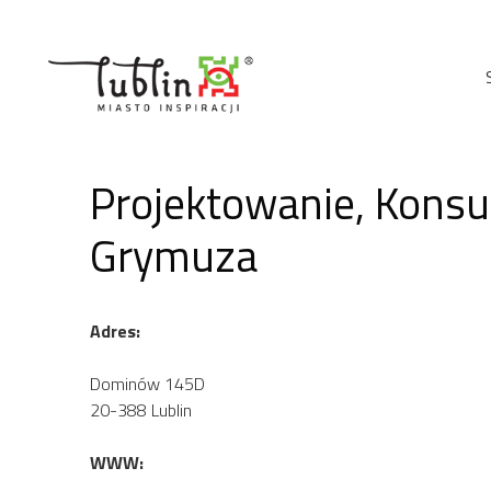
Przejdź
do
treści
Projektowanie, Konsul
Grymuza
Adres:
Dominów 145D
20-388 Lublin
WWW: