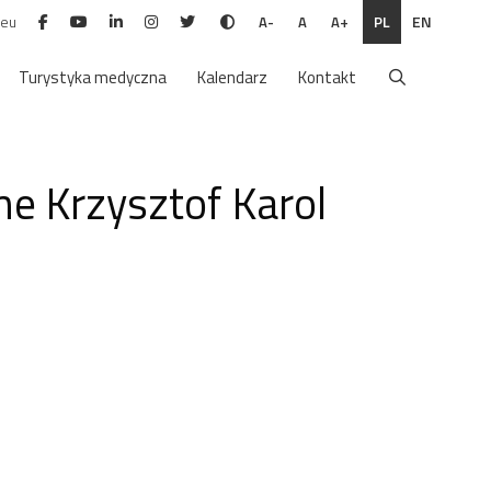
.eu
PL
EN
A-
A
A+
Turystyka medyczna
Kalendarz
Kontakt
ne Krzysztof Karol