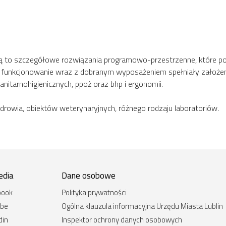
 Są to szczegółowe rozwiązania programowo-przestrzenne, które pok
az funkcjonowanie wraz z dobranym wyposażeniem spełniały założe
nitarnohigienicznych, ppoż oraz bhp i ergonomii.
drowia, obiektów weterynaryjnych, różnego rodzaju laboratoriów.
edia
Dane osobowe
book
Polityka prywatności
ube
Ogólna klauzula informacyjna Urzędu Miasta Lublin
din
Inspektor ochrony danych osobowych