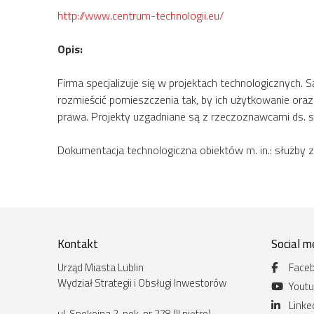
http://www.centrum-technologii.eu/
Opis:
Firma specjalizuje się w projektach technologicznych.
rozmieścić pomieszczenia tak, by ich użytkowanie or
prawa. Projekty uzgadniane są z rzeczoznawcami ds. sa
Dokumentacja technologiczna obiektów m. in.: służby z
Kontakt
Social m
Urząd Miasta Lublin
Face
Wydział Strategii i Obsługi Inwestorów
Yout
Linke
ul. Spokojna 2, pok. nr 278 (II piętro)