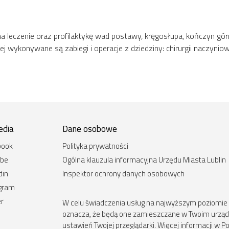
 leczenie oraz profilaktykę wad postawy, kręgosłupa, kończyn górn
wykonywane są zabiegi i operacje z dziedziny: chirurgii naczyniowej,
edia
Dane osobowe
book
Polityka prywatności
ube
Ogólna klauzula informacyjna Urzędu Miasta Lublin
din
Inspektor ochrony danych osobowych
agram
er
W celu świadczenia usług na najwyższym poziomie st
oznacza, że będą one zamieszczane w Twoim urz
ustawień Twojej przeglądarki. Więcej informacji w Po