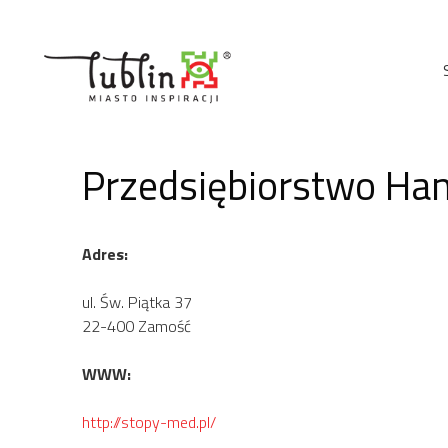
Przejdź
do
treści
Przedsiębiorstwo Ha
Adres:
ul. Św. Piątka 37
22-400 Zamość
WWW:
http://stopy-med.pl/