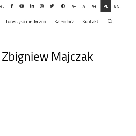
.eu
PL
EN
A-
A
A+
Turystyka medyczna
Kalendarz
Kontakt
 Zbigniew Majczak