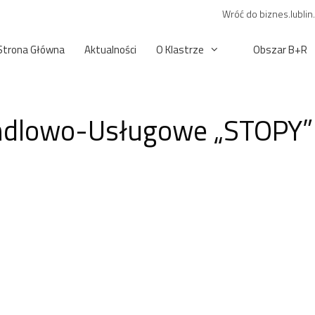
Wróć do biznes.lublin
Strona Główna
Aktualności
O Klastrze
Obszar B+R
ndlowo-Usługowe „STOPY”