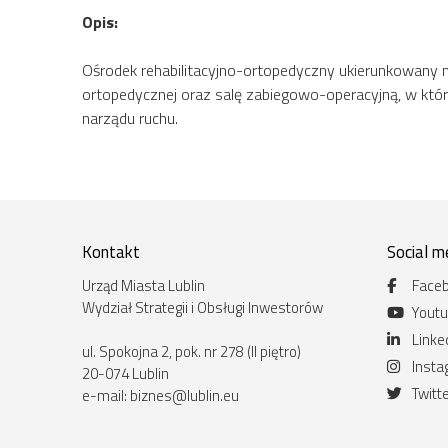
Opis:
Ośrodek rehabilitacyjno-ortopedyczny ukierunkowany na
ortopedycznej oraz salę zabiegowo-operacyjną, w której 
narządu ruchu.
Kontakt
Social m
Urząd Miasta Lublin
Face
Wydział Strategii i Obsługi Inwestorów
Yout
Linke
ul. Spokojna 2, pok. nr 278 (II piętro)
Inst
20-074 Lublin
Twitt
e-mail:
biznes@lublin.eu