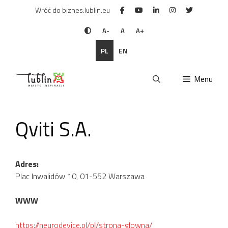
Przejdź
Wróć do biznes.lublin.eu
do
treści
A-
A
A+
PL
EN
Menu
Qviti S.A.
Adres:
Plac Inwalidów 10, 01-552 Warszawa
WWW
https://neurodevice.pl/pl/strona-glowna/