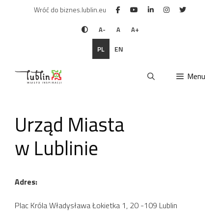
Przejdź
Wróć do biznes.lublin.eu
do
treści
A-
A
A+
PL
EN
Menu
Urząd Miasta
w Lublinie
Adres:
Plac Króla Władysława Łokietka 1, 20 -109 Lublin