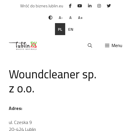
Przejdź
Wróć do biznes.lublin.eu
do
treści
A-
A
A+
PL
EN
Menu
Woundcleaner sp.
z o.o.
Adres:
ul. Czeska 9
20-424 Lublin