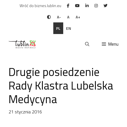
Przejdź
Wróć do biznes.lublin.eu
do
treści
A-
A
A+
PL
EN
Menu
Drugie posiedzenie
Rady Klastra Lubelska
Medycyna
21 stycznia 2016