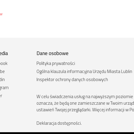
ów
edia
Dane osobowe
book
Polityka prywatności
ube
Ogólna klauzula informacyjna Urzędu Miasta Lublin
din
Inspektor ochrony danych osobowych
agram
er
W celu świadczenia usług na najwyższym poziomie st
oznacza, że będą one zamieszczane w Twoim urz
ustawień Twojej przeglądarki. Więcej informacji w Po
Deklaracja dostępności
.