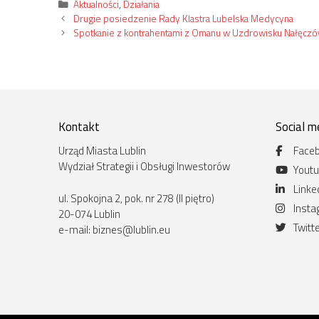
Kategorie
Aktualności
,
Działania
Drugie posiedzenie Rady Klastra Lubelska Medycyna
Spotkanie z kontrahentami z Omanu w Uzdrowisku Nałęcz
Kontakt
Social m
Urząd Miasta Lublin
Face
Wydział Strategii i Obsługi Inwestorów
Yout
Linke
ul. Spokojna 2, pok. nr 278 (II piętro)
Inst
20-074 Lublin
Twitt
e-mail:
biznes@lublin.eu