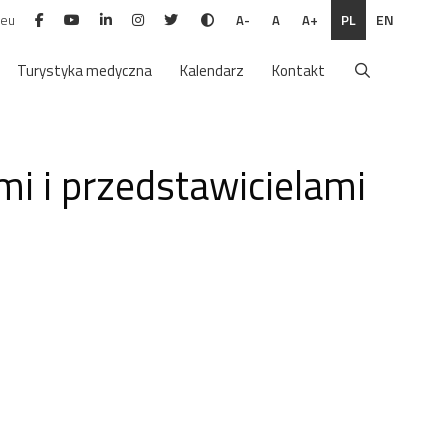
.eu
PL
EN
A-
A
A+
Turystyka medyczna
Kalendarz
Kontakt
i i przedstawicielami