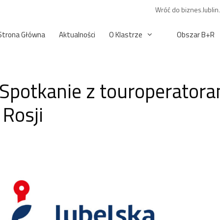
Wróć do biznes.lublin
Strona Główna
Aktualności
O Klastrze
Obszar B+R
Spotkanie z touroperatoram
Rosji