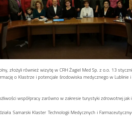
 Dolny, złożyli również wizytę w CRH Żagiel Med Sp. z o.o. 13 stycz
formację o Klastrze i potencjale środowiska medycznego w Lublinie
ożliwości współpracy zarówno w zakresie turystyki zdrowotnej ja
działa Samarski Klaster Technologii Medycznych i Farmaceutycz