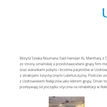
Wizyta Szejka Noumana Said Hamdan AL Manthary z Oma
ze strony omańskiej a przedstawicielami grupy firm m
oraz warunkami pobytu i leczenia pacjentów w Uzdrowi
z atrakcjami turystycznymi Lubelszczyzny. Podczas u
z Uzdrowiskiem Nałęczów jako liderem grupy. Oman to k
przebywają od początku stycznia na rehabilitacji w Nał