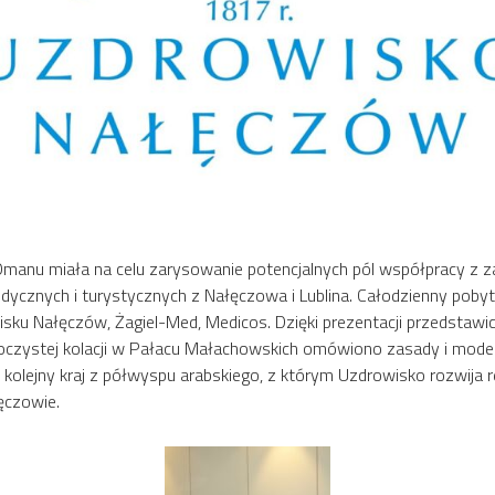
nu miała na celu zarysowanie potencjalnych pól współpracy z za
edycznych i turystycznych z Nałęczowa i Lublina. Całodzienny poby
sku Nałęczów, Żagiel-Med, Medicos. Dzięki prezentacji przedstawic
roczystej kolacji w Pałacu Małachowskich omówiono zasady i model
olejny kraj z półwyspu arabskiego, z którym Uzdrowisko rozwija rel
ęczowie.