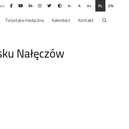
.eu
PL
EN
A-
A
A+
Turystyka medyczna
Kalendarz
Kontakt
sku Nałęczów