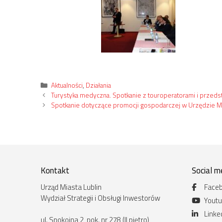
Kategorie
Aktualności
,
Działania
Turystyka medyczna. Spotkanie z touroperatorami i przeds
Spotkanie dotyczące promocji gospodarczej w Urzędzie 
Kontakt
Social m
Urząd Miasta Lublin
Face
Wydział Strategii i Obsługi Inwestorów
Yout
Linke
ul. Spokojna 2, pok. nr 278 (II piętro)