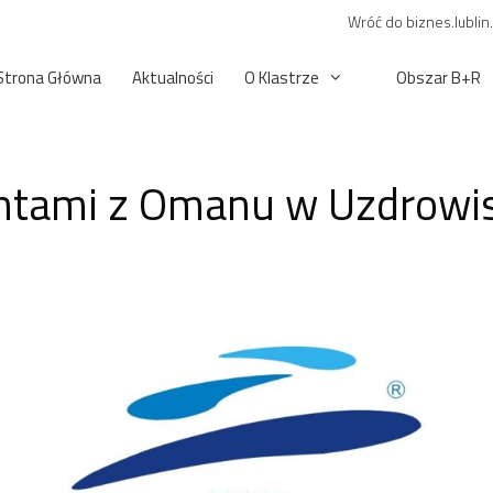
Wróć do biznes.lublin
Strona Główna
Aktualności
O Klastrze
Obszar B+R
entami z Omanu w Uzdrowi