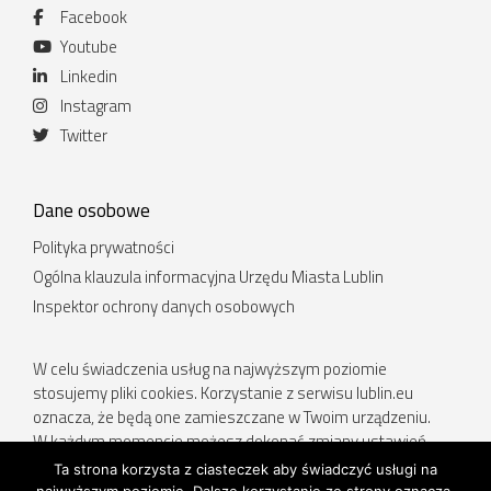
Facebook
Youtube
Linkedin
Instagram
Twitter
Dane osobowe
Polityka prywatności
Ogólna klauzula informacyjna Urzędu Miasta Lublin
Inspektor ochrony danych osobowych
W celu świadczenia usług na najwyższym poziomie
stosujemy pliki cookies. Korzystanie z serwisu lublin.eu
oznacza, że będą one zamieszczane w Twoim urządzeniu.
W każdym momencie możesz dokonać zmiany ustawień
Twojej przeglądarki. Więcej informacji w Polityce prywatności.
Ta strona korzysta z ciasteczek aby świadczyć usługi na