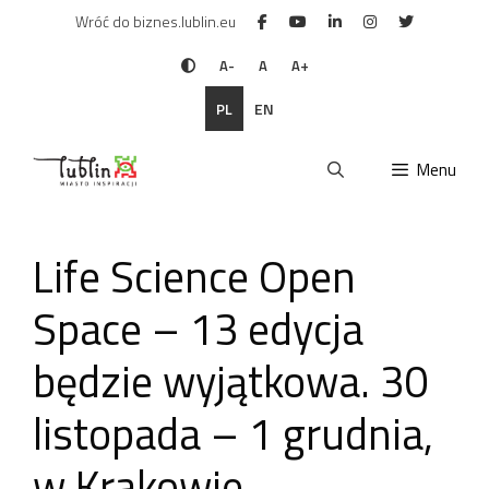
Przejdź
Wróć do biznes.lublin.eu
do
treści
A-
A
A+
PL
EN
Menu
Life Science Open
Space – 13 edycja
będzie wyjątkowa. 30
listopada – 1 grudnia,
w Krakowie.