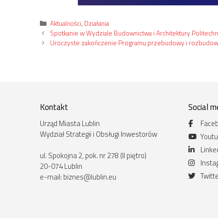
Kategorie
Aktualności
,
Działania
Spotkanie w Wydziale Budownictwa i Architektury Politechni
Uroczyste zakończenie Programu przebudowy i rozbudowy U
Kontakt
Social m
Urząd Miasta Lublin
Face
Wydział Strategii i Obsługi Inwestorów
Yout
Linke
ul. Spokojna 2, pok. nr 278 (II piętro)
Inst
20-074 Lublin
Twitt
e-mail:
biznes@lublin.eu