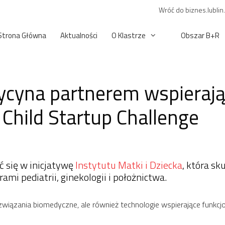
Wróć do biznes.lublin
Strona Główna
Aktualności
O Klastrze
Obszar B+R
cyna partnerem wspierając
Child Startup Challenge
yć się w inicjatywę
Instytutu Matki i Dziecka
, która s
i pediatrii, ginekologii i położnictwa.
ozwiązania biomedyczne, ale również technologie wspierające funkcj