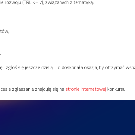
e rozwoju (TRL <= 7), związanych z tematyką:
stów;
.
się i zgłoś się jeszcze dzisiaj! To doskonała okazja, by otrzymać ws
esie zgłaszania znajdują się na
stronie internetowej
konkursu.