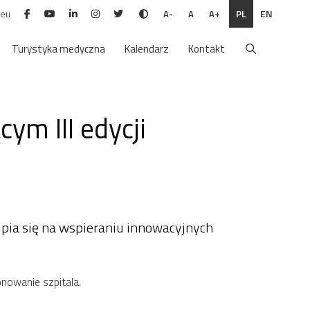
.eu
PL
EN
A-
A
A+
Turystyka medyczna
Kalendarz
Kontakt
ym III edycji
kupia się na wspieraniu innowacyjnych
onowanie szpitala.