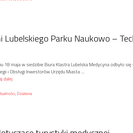
mi Lubelskiego Parku Naukowo – Te
u 18 maja w siedzibie Biura Klastra Lubelska Medycyna odbyło się 
tegii i Obsługi Inwestorów Urzędu Miasta …
j dalej
tegorie
tualności
,
Działania
dotyczące turystyki medycznej