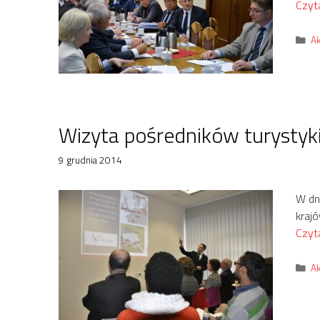
Czyta
Ka
Ak
Wizyta pośredników turystyk
9 grudnia 2014
W dni
kraj
Czyta
Ka
Ak