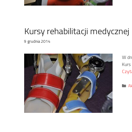
Kursy rehabilitacji medyczne
9 grudnia 2014
W dni
Kurs
Czyta
Ka
Ak