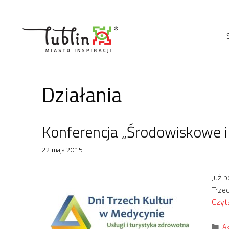
Przejdź
do
treści
Działania
Konferencja „Środowiskowe i
22 maja 2015
Już 
Trze
Czyta
Ka
Ak