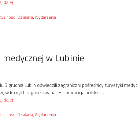
j dalej
tegorie
tualności
,
Działania
,
Wydarzenia
i medycznej w Lublinie
u 3 grudnia Lublin odwiedzili zagraniczni pośrednicy turystyki med
ów, w których organizowana jest promocja polskiej …
j dalej
tegorie
tualności
,
Działania
,
Wydarzenia