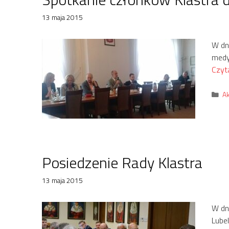
13 maja 2015
W dn
medy
Czyta
Ka
Ak
Posiedzenie Rady Klastra
13 maja 2015
W dn
Lube