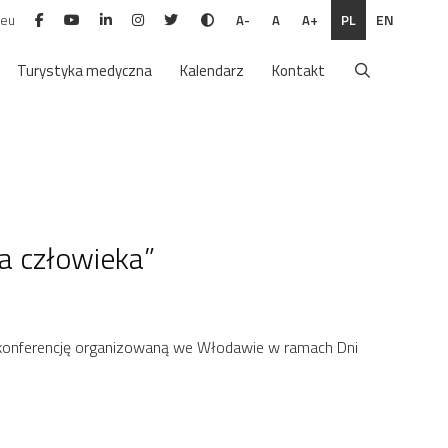
.eu
PL
EN
A-
A
A+
Turystyka medyczna
Kalendarz
Kontakt
a człowieka”
 konferencję organizowaną we Włodawie w ramach Dni