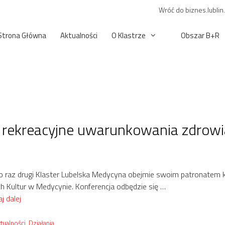
Wróć do biznes.lublin
Strona Główna
Aktualności
O Klastrze
Obszar B+R
 rekreacyjne uwarunkowania zdrowi
po raz drugi Klaster Lubelska Medycyna obejmie swoim patronatem
ch Kultur w Medycynie. Konferencja odbędzie się …
j dalej
tegorie
tualności
,
Działania