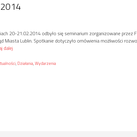
a 2014
iach 20-21.02.2014 odbyło się seminarium zorganizowane przez 
ząd Miasta Lublin. Spotkanie dotyczyło omówienia możliwości roz
j dalej
tegorie
tualności
,
Działania
,
Wydarzenia