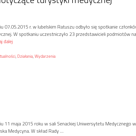
iu 07.05.2015 r. w lubelskim Ratuszu odbyło się spotkanie członkó
cznej. W spotkaniu uczestniczyło 23 przedstawicieli podmiotów n
j dalej
tegorie
tualności
,
Działania
,
Wydarzenia
iu 11 maja 2015 roku w sali Senackiej Uniwersytetu Medycznego w L
lska Medycyna. W skład Rady …