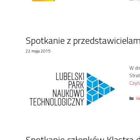
Spotkanie z przedstawiciela
22 maja 2015
W dni
Stra
Czyta
Ka
Ak
Spotkanie członków Klastra 