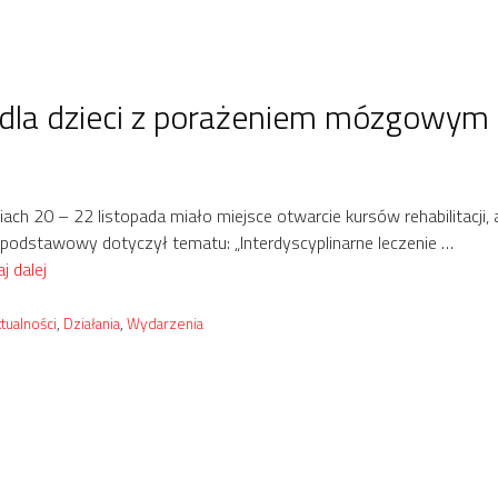
j dla dzieci z porażeniem mózgowym
ach 20 – 22 listopada miało miejsce otwarcie kursów rehabilitacji,
 podstawowy dotyczył tematu: „Interdyscyplinarne leczenie …
j dalej
tegorie
tualności
,
Działania
,
Wydarzenia