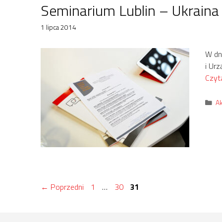
Seminarium Lublin – Ukrain
1 lipca 2014
W dn
i Ur
Czyta
Ka
Ak
Strona
Strona
Strona
←
Poprzedni
1
…
30
31